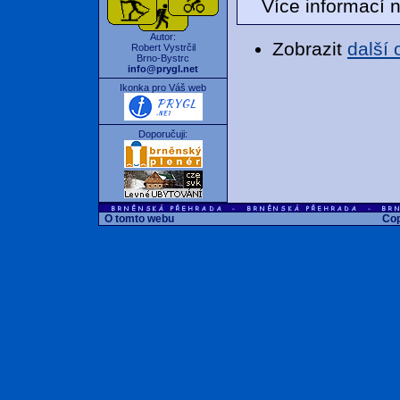
Více informací 
Autor:
Zobrazit
další
Robert Vystrčil
Brno-Bystrc
info@prygl.net
Ikonka pro Váš web
Doporučuji:
O tomto webu
Cop