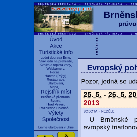
Brněnsk
průvo
Úvod
Akce
Turistické info
Lodní doprava Brno
,
Stav ledu na přehradě
,
Kvalita a teplota vody
,
Evropský poh
Webkamery
,
Počasí
,
Hantec
(
Prýgl
),
Pozor, jedná se udá
Restaurace
,
Ubytování
,
Mapa
,...
Rejstřík míst
25. 5.
-
26. 5. 2
Brněnská přehrada
,
2013
Bystrc
,
Hrad Veveří
,
Rozhledna Holedná
,...
sobota - neděle
Výlety
U Brněnské p
Společnost
evropský triatl
Levné ubytování v Brně