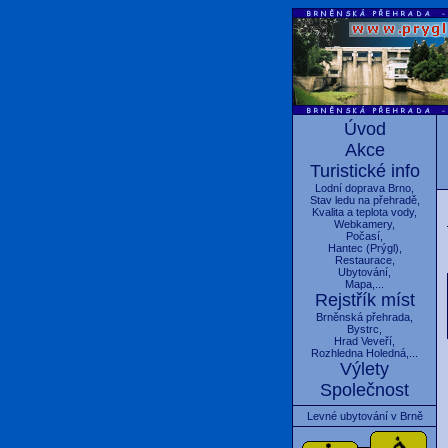
Úvod
Akce
Turistické info
Lodní doprava Brno
,
Stav ledu na přehradě
,
Kvalita a teplota vody
,
Webkamery
,
Počasí
,
Hantec
(
Prýgl
),
Restaurace
,
Ubytování
,
Mapa
,...
Rejstřík míst
Brněnská přehrada
,
Bystrc
,
Hrad Veveří
,
Rozhledna Holedná
,...
Výlety
Společnost
Levné ubytování v Brně