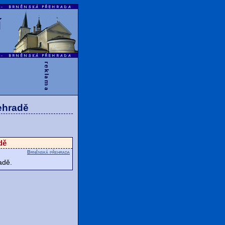
í
ehradě
dě
Brněnská přehrada
adě.