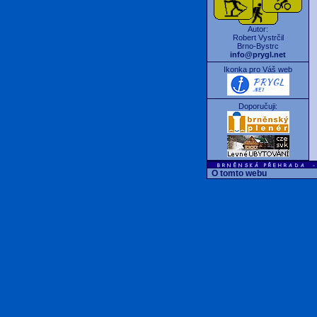
Autor:
Robert Vystrčil
Brno-Bystrc
info@prygl.net
Ikonka pro Váš web
Doporučuji:
O tomto webu