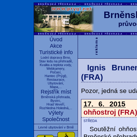
Brněnsk
průvo
Úvod
Akce
Turistické info
Lodní doprava Brno
,
Stav ledu na přehradě
,
Kvalita a teplota vody
,
Ignis Brune
Webkamery
,
Počasí
,
(FRA)
Hantec
(
Prýgl
),
Restaurace
,
Ubytování
,
Mapa
,...
Pozor, jedná se udá
Rejstřík míst
Brněnská přehrada
,
Bystrc
,
17. 6. 2015
Hrad Veveří
,
Rozhledna Holedná
,...
ohňostroj (FRA
Výlety
Společnost
středa
Soutěžní ohňost
Levné ubytování v Brně
Brněnské přehrady