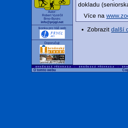
dokladu (seniorsk
Autor:
Více na
www.zo
Robert Vystrčil
Brno-Bystrc
info@prygl.net
Zobrazit
další
Ikonka pro Váš web
Doporučuji:
O tomto webu
Cop