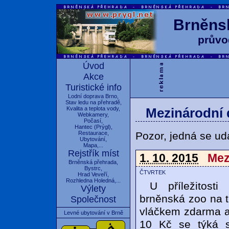
Brněnsk
průvo
Úvod
Akce
Turistické info
Lodní doprava Brno
,
Stav ledu na přehradě
,
Kvalita a teplota vody
,
Mezinárodní 
Webkamery
,
Počasí
,
Hantec
(
Prýgl
),
Pozor, jedná se udá
Restaurace
,
Ubytování
,
Mapa
,...
Rejstřík míst
1. 10. 2015
Mez
Brněnská přehrada
,
Bystrc
,
čtvrtek
Hrad Veveří
,
Rozhledna Holedná
,...
U příležitosti
Výlety
brněnská zoo na t
Společnost
vláčkem zdarma a
Levné ubytování v Brně
10 Kč se týká s