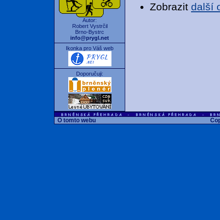
Zobrazit
další
Autor:
Robert Vystrčil
Brno-Bystrc
info@prygl.net
Ikonka pro Váš web
Doporučuji:
O tomto webu
Cop