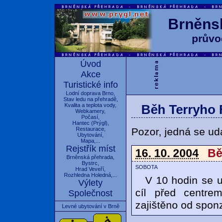
Brněnsk
průvo
Úvod
Akce
Turistické info
Lodní doprava Brno
,
Stav ledu na přehradě
,
Kvalita a teplota vody
,
Běh Terryho 
Webkamery
,
Počasí
,
Hantec
(
Prýgl
),
Pozor, jedná se udá
Restaurace
,
Ubytování
,
Mapa
,...
Rejstřík míst
16. 10. 2004
Bě
Brněnská přehrada
,
Bystrc
,
sobota
Hrad Veveří
,
Rozhledna Holedná
,...
V 10 hodin se us
Výlety
cíl před centre
Společnost
zajištěno od sponz
Levné ubytování v Brně