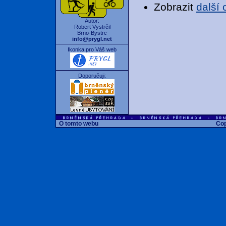
Zobrazit
další
Autor:
Robert Vystrčil
Brno-Bystrc
info@prygl.net
Ikonka pro Váš web
Doporučuji:
O tomto webu
Cop