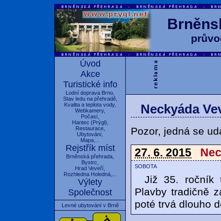
Brněnsk
průvo
Úvod
Akce
Turistické info
Lodní doprava Brno
,
Stav ledu na přehradě
,
Kvalita a teplota vody
,
Neckyáda Vev
Webkamery
,
Počasí
,
Hantec
(
Prýgl
),
Pozor, jedná se udá
Restaurace
,
Ubytování
,
Mapa
,...
Rejstřík míst
27. 6. 2015
Nec
Brněnská přehrada
,
Bystrc
,
sobota
Hrad Veveří
,
Rozhledna Holedná
,...
Již 35. ročník
Výlety
Plavby tradičně z
Společnost
poté trvá dlouho d
Levné ubytování v Brně