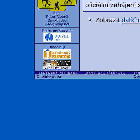
oficiální zahájen
Autor:
Robert Vystrčil
Zobrazit
další
Brno-Bystrc
info@prygl.net
Ikonka pro Váš web
Doporučuji:
O tomto webu
Cop