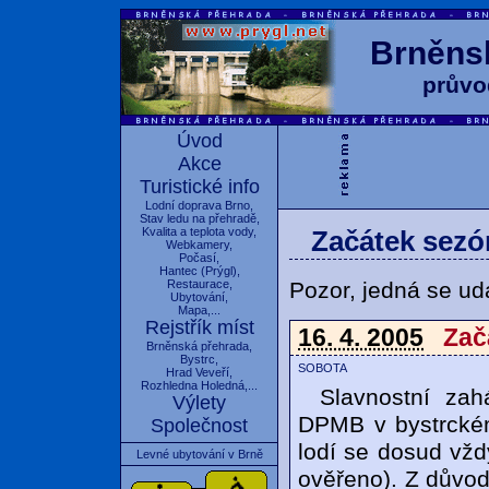
Brněnsk
průvo
Úvod
Akce
Turistické info
Lodní doprava Brno
,
Stav ledu na přehradě
,
Kvalita a teplota vody
,
Začátek sezó
Webkamery
,
Počasí
,
Hantec
(
Prýgl
),
Pozor, jedná se udá
Restaurace
,
Ubytování
,
Mapa
,...
Rejstřík míst
16. 4. 2005
Zač
Brněnská přehrada
,
Bystrc
,
sobota
Hrad Veveří
,
Rozhledna Holedná
,...
Slavnostní zah
Výlety
DPMB v bystrckém
Společnost
lodí se dosud vž
Levné ubytování v Brně
ověřeno). Z důvo