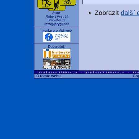
Zobrazit
další
Autor:
Robert Vystrčil
Brno-Bystrc
info@prygl.net
Ikonka pro Váš web
Doporučuji:
O tomto webu
Cop