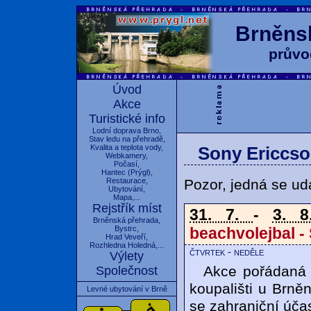
Brněnsk
průvo
Úvod
Akce
Turistické info
Lodní doprava Brno
,
Stav ledu na přehradě
,
Kvalita a teplota vody
,
Sony Ericcso
Webkamery
,
Počasí
,
Hantec
(
Prýgl
),
Pozor, jedná se udá
Restaurace
,
Ubytování
,
Mapa
,...
Rejstřík míst
31. 7.
-
3. 8
Brněnská přehrada
,
beachvolejbal -
Bystrc
,
Hrad Veveří
,
Rozhledna Holedná
,...
čtvrtek - neděle
Výlety
Akce pořádaná 
Společnost
koupališti u Brně
Levné ubytování v Brně
se zahraniční účas