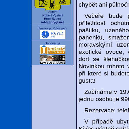
chybět ani půlnočn
Autor:
Večeře bude 
Robert Vystrčil
Brno-Bystrc
příležitost ochu
info@prygl.net
Ikonka pro Váš web
paštiku, uzenéh
panenku, smažen
moravskými uzen
Doporučuji:
exotické ovoce, 
dort se šlehačko
Novinkou tohoto 
při které si bude
gusta!
Začínáme v 19.
jednu osobu je 99
Rezervace: tele
V případě ubyt
Kč/os včetně sníd