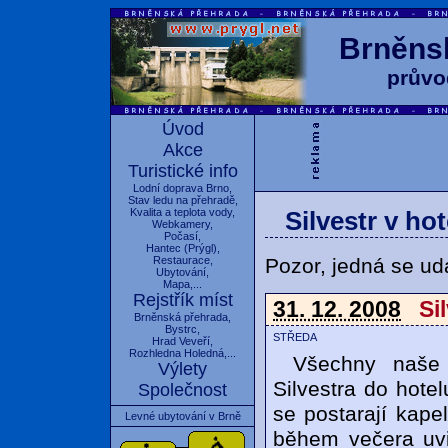
Brněnsk
průvo
Úvod
Akce
Turistické info
Lodní doprava Brno
,
Stav ledu na přehradě
,
Kvalita a teplota vody
,
Silvestr v ho
Webkamery
,
Počasí
,
Hantec
(
Prýgl
),
Pozor, jedná se udá
Restaurace
,
Ubytování
,
Mapa
,...
Rejstřík míst
31. 12. 2008
Si
Brněnská přehrada
,
Bystrc
,
středa
Hrad Veveří
,
Rozhledna Holedná
,...
Všechny naše
Výlety
Silvestra do hote
Společnost
se postarají ka
Levné ubytování v Brně
během večera uvi