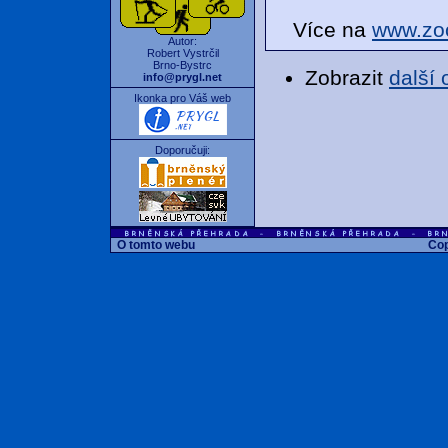
Více na
www.zo
Autor:
Robert Vystrčil
Brno-Bystrc
Zobrazit
další
info@prygl.net
Ikonka pro Váš web
Doporučuji:
O tomto webu
Cop