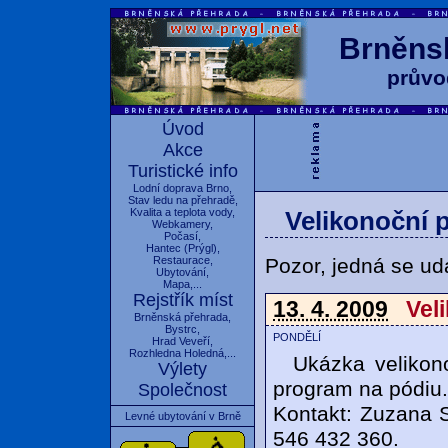
Brněnsk
průvo
Úvod
Akce
Turistické info
Lodní doprava Brno
,
Stav ledu na přehradě
,
Kvalita a teplota vody
,
Velikonoční 
Webkamery
,
Počasí
,
Hantec
(
Prýgl
),
Pozor, jedná se udá
Restaurace
,
Ubytování
,
Mapa
,...
Rejstřík míst
13. 4. 2009
Vel
Brněnská přehrada
,
Bystrc
,
pondělí
Hrad Veveří
,
Rozhledna Holedná
,...
Ukázka velikon
Výlety
program na pódiu.
Společnost
Kontakt: Zuzana 
Levné ubytování v Brně
546 432 360.