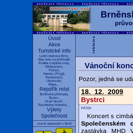
Brněnsk
průvo
Úvod
Akce
Turistické info
Lodní doprava Brno
,
Stav ledu na přehradě
,
Kvalita a teplota vody
,
Vánoční konc
Webkamery
,
Počasí
,
Hantec
(
Prýgl
),
Pozor, jedná se udá
Restaurace
,
Ubytování
,
Mapa
,...
Rejstřík míst
18. 12. 2009
Brněnská přehrada
,
Bystrci
Bystrc
,
Hrad Veveří
,
Rozhledna Holedná
,...
pátek
Výlety
Koncert s cimbá
Společnost
Společenském c
Levné ubytování v Brně
zastávka MHD Vo