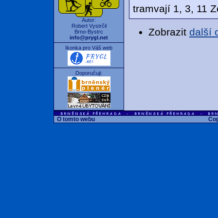
tramvají 1, 3, 11 
Autor:
Robert Vystrčil
Zobrazit
další
Brno-Bystrc
info@prygl.net
Ikonka pro Váš web
Doporučuji:
O tomto webu
Cop