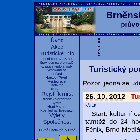
Brněnsk
průvo
Úvod
Akce
Turistické info
Lodní doprava Brno
,
Stav ledu na přehradě
,
Kvalita a teplota vody
,
Turistický p
Webkamery
,
Počasí
,
Hantec
(
Prýgl
),
Pozor, jedná se udá
Restaurace
,
Ubytování
,
Mapa
,...
Rejstřík míst
26. 10. 2012
Tu
Brněnská přehrada
,
Bystrc
,
pátek
Hrad Veveří
,
Rozhledna Holedná
,...
Start: kulturní 
Výlety
tamtéž do 24 ho
Společnost
Fénix, Brno-Medlá
Levné ubytování v Brně