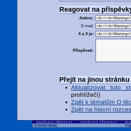
Reagovat na příspěvk
Jméno:
E-mail:
4 a 3 je:
Příspěvek:
Přejít na jinou stránku
Aktualizovat tuto s
prohlížeči)
Zpět k tématům O těc
Zpět na hlavní rozces
O tomto webu
Cop