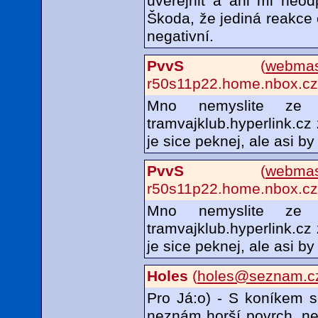
uveřejnit a ani mi neod
Škoda, že jediná reakce
negativní.
PvvS
(
webmas
r50s11p22.home.nbox.cz
Mno nemyslite ze
tramvajklub.hyperlink.cz 
je sice peknej, ale asi by
PvvS
(
webmas
r50s11p22.home.nbox.cz
Mno nemyslite ze
tramvajklub.hyperlink.cz 
je sice peknej, ale asi by
Holes
(
holes@seznam.c
Pro Já:o) - S koníkem s
neznám horší povrch, ne