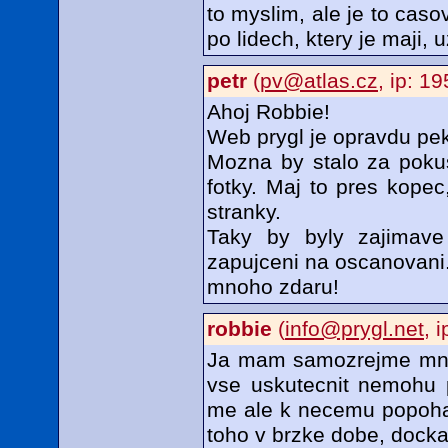
to myslim, ale je to ca
po lidech, ktery je maji, u
petr
(
pv@atlas.cz
, ip: 1
Ahoj Robbie!
Web prygl je opravdu pek
Mozna by stalo za pokus
fotky. Maj to pres kopec
stranky.
Taky by byly zajimave
zapujceni na oscanovani
mnoho zdaru!
robbie
(
info@prygl.net
, 
Ja mam samozrejme mnoho
vse uskutecnit nemohu 
me ale k necemu popohane
toho v brzke dobe, dockali