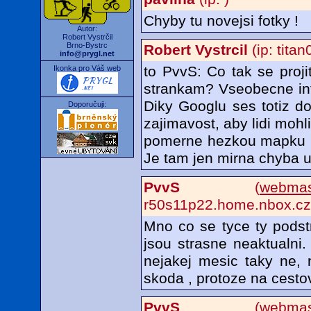
Chyby tu novejsi fotky !
Autor:
Robert Vystrčil
Brno-Bystrc
Robert Vystrcil
(ip: titan
info@prygl.net
to PvvS: Co tak se proji
Ikonka pro Váš web
strankam? Vseobecne inf
Diky Googlu ses totiz d
Doporučuji:
zajimavost, aby lidi mohl
pomerne hezkou mapku li
Je tam jen mirna chyba u
PvvS
(
webmas
r50s11p22.home.nbox.cz
Mno co se tyce ty podst
jsou strasne neaktualni
nejakej mesic taky ne, 
skoda , protoze na cesto
PvvS
(
webmas