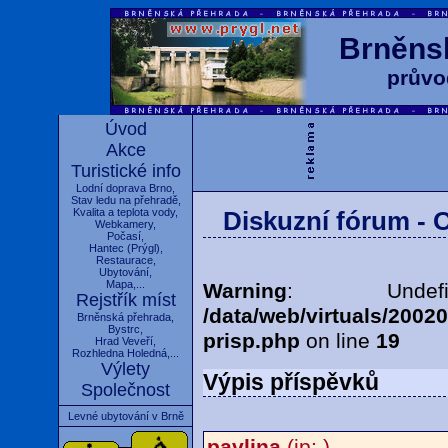
Brněnsk
průvo
Úvod
Akce
Turistické info
Lodní doprava Brno
,
Stav ledu na přehradě
,
Kvalita a teplota vody
,
Diskuzní fórum - 
Webkamery
,
Počasí
,
Hantec
(
Prýgl
),
Restaurace
,
Ubytování
,
Mapa
,...
Warning
: Undef
Rejstřík míst
/data/web/virtuals/2002
Brněnská přehrada
,
Bystrc
,
prisp.php
on line
19
Hrad Veveří
,
Rozhledna Holedná
,...
Výlety
Výpis příspěvků
Společnost
Levné ubytování v Brně
pavlina
(ip: )