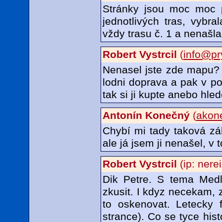
Stránky jsou moc moc p
jednotlivých tras, vybra
vždy trasu č. 1 a nenašla 
Robert Vystrcil
(
info@pr
Nenasel jste zde mapu? A
lodni doprava a pak v p
tak si ji kupte anebo hle
Antonín Konečný
(
akon
Chybí mi tady taková zák
ale já jsem ji nenašel, 
Robert Vystrcil
(ip: nere
Dik Petre. S tema Med
zkusit. I kdyz necekam, z
to oskenovat. Letecky 
strance). Co se tyce his