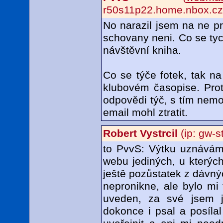
r50s11p22.home.nbox.cz
No narazil jsem na ne p
schovany neni. Co se tyc
návštěvní kniha.
Co se týče fotek, tak na
klubovém časopise. Proto
odpovědi týč, s tím nemo
email mohl ztratit.
Robert Vystrcil
(ip: gw-s
to PvvS: Výtku uznávám
webu jediných, u kterýc
ještě pozůstatek z dávný
nepronikne, ale bylo mi 
uveden, za své jsem j
dokonce i psal a posílal 