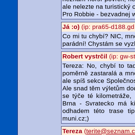
ale nelezte na turistický 
Pro Robbie - bezvadnej w
Já :o)
(ip: pra65-d188.gd.
Co mi tu chybí? NIC, mně 
parádní! Chystám se vyzk
Robert vystrčil
(ip: gw-s
Tereza: No, chybí to ta
poměrně zastaralá a mnoh
ale spíš sekce Společnost
Ale snad těm výletům dod
se týče té kilometráže,
Brna - Svratecko má ki
odhadem této trase ti
muni.cz;)
Tereza
(
terite@seznam.