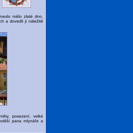
emeslo mělo zlaté dno,
h a dovedli ji náležitě
měty, posezení, velké
potěší pana mlynáře a