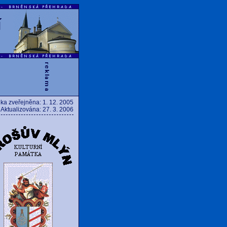
í
ka zveřejněna: 1. 12. 2005
Aktualizována: 27. 3. 2006