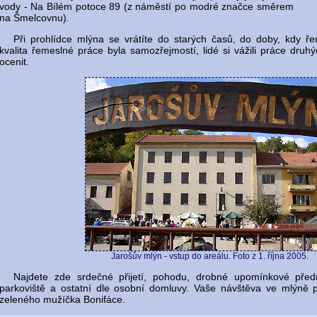
vody - Na Bílém potoce 89 (z náměstí po modré značce směrem
na Šmelcovnu).
Při prohlídce mlýna se vrátíte do starých časů, do doby, kdy ř
kvalita řemeslné práce byla samozřejmostí, lidé si vážili práce druhýc
ocenit.
Jarošův mlýn - vstup do areálu. Foto z 1. října 2005.
Najdete zde srdečné přijetí, pohodu, drobné upomínkové před
parkoviště a ostatní dle osobní domluvy. Vaše návštěva ve mlýně 
zeleného mužíčka Bonifáce.