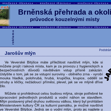
Brněnská přehrada a okol
průvodce kouzelnými místy
Podstrán
Jarošův mlýn
Ve Veverské Bítýšce máte příležitost navštívit mlýn, kde si
můžete projít i taková místa, kam je za provozu z hygienických a
bezpečnostních důvodů návštěvám vstup přísně zakázán.
Uslyšíte o tom, jak se ze vstupní suroviny - obilného zrna - vyrobí
mouka hladká, polohrubá, hrubá, krupička, krupice, oddělí se
otruby a klíčky, nežádoucí příměsi, plevel, jak se ve mlýně dříve
žilo.
Můžete si prohlédnout celou budovu mlýna, stroje potřebné ke
zpracování jednotlivých produktů a vodní náhon se stavidlem.
Mlýn postavený před druhou světovou válkou, který byl prohlášen
Ministerstvem kultury ČR za kulturní památku, je možné navštívit
ve Veverské Bítýšce. Jedná se o vodní mlýn, proto jej najdete u