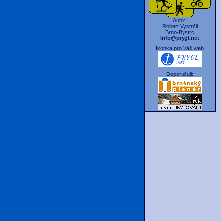
Autor:
Robert Vystrčil
Brno-Bystrc
info@prygl.net
Ikonka pro Váš web
Doporučuji: