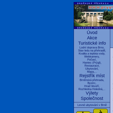
Úvod
Akce
Turistické info
Lodní doprava Brno
,
Stav ledu na přehradě
,
Kvalita a teplota vody
,
Webkamery
,
Počasí
,
Hantec
(
Prýgl
),
Restaurace
,
Ubytování
,
Mapa
,...
Rejstřík míst
Brněnská přehrada
,
Bystrc
,
Hrad Veveří
,
Rozhledna Holedná
,...
Výlety
Společnost
Levné ubytování v Brně